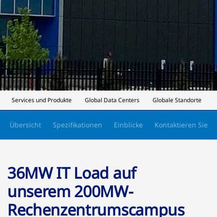
Services und Produkte
Global Data Centers
Globale Standorte
Übersicht
Spezifikationen
Einblicke
Kontaktieren Sie u
36MW IT Load auf
unserem 200MW-
Rechenzentrumscampus