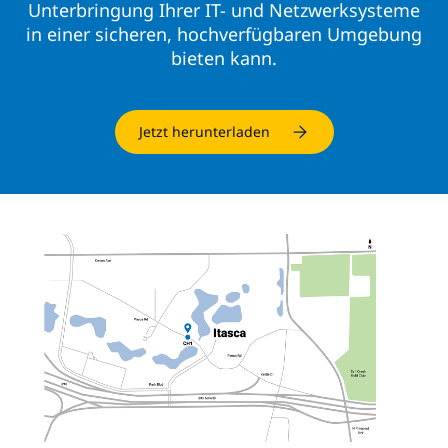
Unterbringung Ihrer IT- und Netzwerksysteme
in einer sicheren, hochverfügbaren Umgebung
bieten kann.
Jetzt herunterladen