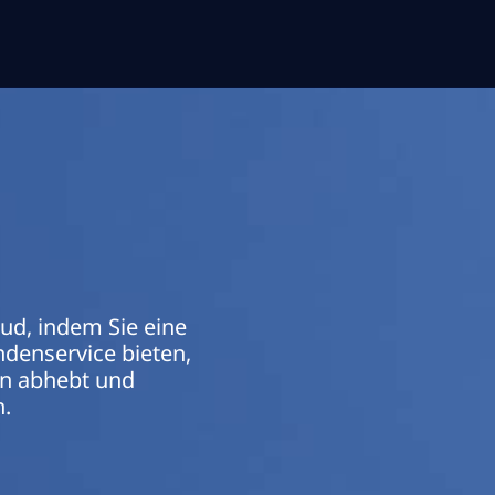
loud, indem Sie eine
denservice bieten,
en abhebt und
.