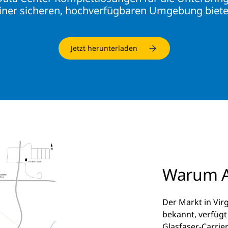
iner sicheren, hochverfügbaren Umgebung biete
Jetzt herunterladen
Warum A
Der Markt in Virg
bekannt, verfügt
Glasfaser-Carrie