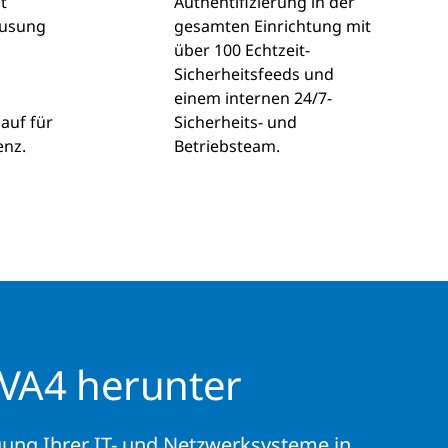
t
Authentifizierung in der
usung
gesamten Einrichtung mit
über 100 Echtzeit-
Sicherheitsfeeds und
einem internen 24/7-
auf für
Sicherheits- und
enz.
Betriebsteam.
 VA4 herunter
gung Ihrer IT- und Netzwerksysteme in