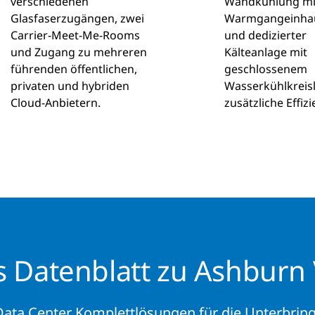
verschiedenen
Wandkühlung mi
Glasfaserzugängen, zwei
Warmgangeinha
Carrier-Meet-Me-Rooms
und dedizierter
und Zugang zu mehreren
Kälteanlage mit
führenden öffentlichen,
geschlossenem
privaten und hybriden
Wasserkühlkreisl
Cloud-Anbietern.
zusätzliche Effizi
s Datenblatt zu Ashburn
Data Center Komplettlösungen für die Unterbrin