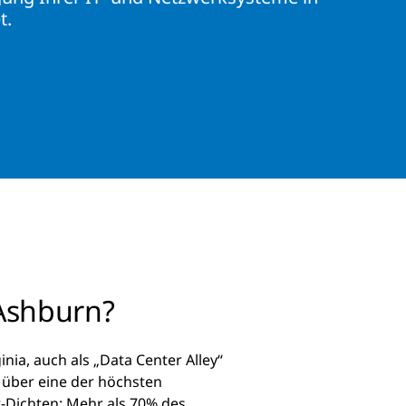
t.
shburn?
inia, auch als „Data Center Alley“
 über eine der höchsten
r-Dichten: Mehr als 70% des