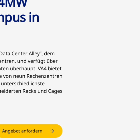
24MW
mpus in
„Data Center Alley“, dem
ntren, und verfügt über
hten überhaupt. VA4 bietet
rte von neun Rechenzentren
unterschiedlichste
neiderten Racks und Cages
Angebot anfordern