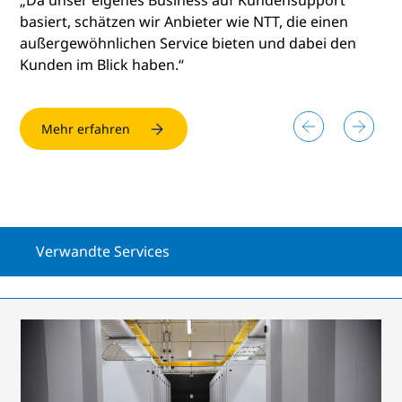
„Da unser eigenes Business auf Kundensupport
basiert, schätzen wir Anbieter wie NTT, die einen
außergewöhnlichen Service bieten und dabei den
Kunden im Blick haben.“
Mehr erfahren
Mehr erfahren
Mehr lesen
Mehr lesen
Verwandte Services