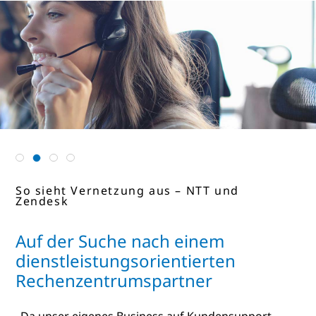
So sieht Vernetzung aus – NTT und
So sieht Vernetzung aus – NTT und
So sieht wahre Vernetzung aus – NTT
Vernetzung·aus·nächster·Nähe – NTT
Groupon
Zendesk
und Gracenote
und Flextronics
Auf der Suche nach einem
dienstleistungsorientierten
Rechenzentrumspartner