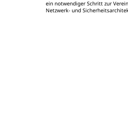
ein notwendiger Schritt zur Verei
Netzwerk- und Sicherheitsarchitek
Füllen Sie das Formular aus, um 
SASE-Unternehmensgeschichte: die
Netzwerk und Umsatz
zu erhalten
IDC-Analysten:
Ghassan Abdo, Res
Christopher Rodriguez, Research D