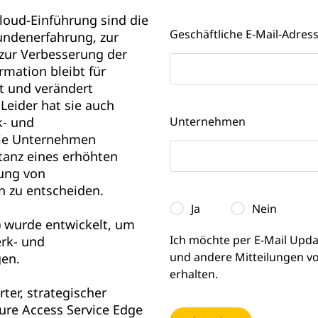
loud-Einführung sind die
Geschäftliche E-Mail-Adres
undenerfahrung, zur
zur Verbesserung der
ormation bleibt für
t und verändert
eider hat sie auch
k- und
Unternehmen
die Unternehmen
tanz eines erhöhten
rung von
n zu entscheiden.
Ja
Nein
) wurde entwickelt, um
Ich möchte per E-Mail Upda
rk- und
und andere Mitteilungen v
gen.
erhalten.
ter, strategischer
cure Access Service Edge