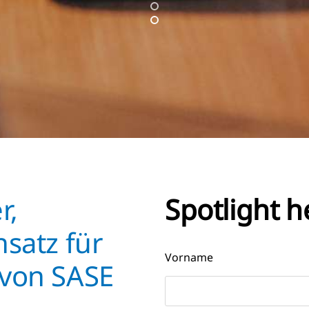
r,
Spotlight 
nsatz für
Vorname
 von SASE