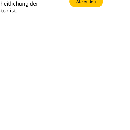
nheitlichung der
tur ist.
Ihr Exemplar von
Eine
 Einheit aus Sicherheit,
.
earch VP, und
irector