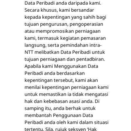
Data Peribadi anda daripada kami.
Secara khusus, kami bersandar
kepada kepentingan yang sahih bagi
tujuan pengurusan, pengoperasian
atau mempromosikan perniagaan
kami, termasuk kegiatan pemasaran
langsung, serta pemindahan intra-
NTT melibatkan Data Peribadi untuk
tujuan perniagaan dan pentadbiran.
Apabila kami Menggunakan Data
Peribadi anda berdasarkan
kepentingan tersebut, kami akan
menilai kepentingan perniagaan kami
untuk memastikan ia tidak mengatasi
hak dan kebebasan asasi anda. Di
samping itu, anda berhak untuk
membantah Penggunaan Data
Peribadi anda oleh kami dalam situasi
tertentu. Sila, rujuk seksyen ‘Hak