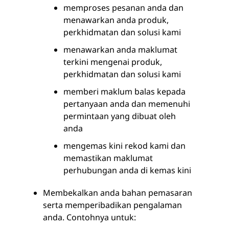
memproses pesanan anda dan
menawarkan anda produk,
perkhidmatan dan solusi kami
menawarkan anda maklumat
terkini mengenai produk,
perkhidmatan dan solusi kami
memberi maklum balas kepada
pertanyaan anda dan memenuhi
permintaan yang dibuat oleh
anda
mengemas kini rekod kami dan
memastikan maklumat
perhubungan anda di kemas kini
Membekalkan anda bahan pemasaran
serta memperibadikan pengalaman
anda. Contohnya untuk: