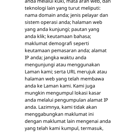
anda melalui kuki, mata arah web, dan
teknologi lain yang turut meliputi:
nama domain anda; jenis pelayar dan
sistem operasi anda; halaman web
yang anda kunjungi; pautan yang
anda klik; keutamaan bahasa;
maklumat demografi seperti
keutamaan pemasaran anda; alamat
IP anda; jangka waktu anda
mengunjungi atau menggunakan
Laman kami; serta URL merujuk atau
halaman web yang telah membawa
anda ke Laman kami. Kami juga
mungkin mengumpul lokasi kasar
anda melalui pengumpulan alamat IP
anda. Lazimnya, kami tidak akan
menggabungkan maklumat ini
dengan maklumat lain mengenai anda
yang telah kami kumpul, termasuk,