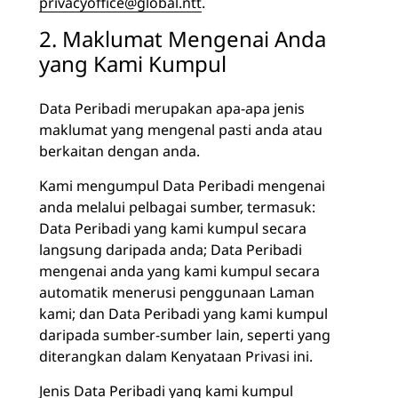
privacyoffice@global.ntt
.
2. Maklumat Mengenai Anda
yang Kami Kumpul
Data Peribadi merupakan apa-apa jenis
maklumat yang mengenal pasti anda atau
berkaitan dengan anda.
Kami mengumpul Data Peribadi mengenai
anda melalui pelbagai sumber, termasuk:
Data Peribadi yang kami kumpul secara
langsung daripada anda; Data Peribadi
mengenai anda yang kami kumpul secara
automatik menerusi penggunaan Laman
kami; dan Data Peribadi yang kami kumpul
daripada sumber-sumber lain, seperti yang
diterangkan dalam Kenyataan Privasi ini.
Jenis Data Peribadi yang kami kumpul