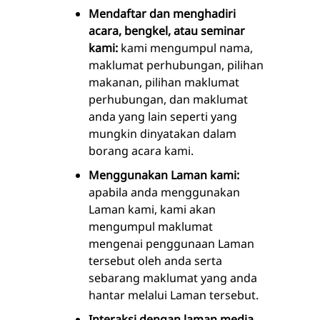
Mendaftar dan menghadiri
acara, bengkel, atau seminar
kami:
kami mengumpul nama,
maklumat perhubungan, pilihan
makanan, pilihan maklumat
perhubungan, dan maklumat
anda yang lain seperti yang
mungkin dinyatakan dalam
borang acara kami.
Menggunakan Laman kami:
apabila anda menggunakan
Laman kami, kami akan
mengumpul maklumat
mengenai penggunaan Laman
tersebut oleh anda serta
sebarang maklumat yang anda
hantar melalui Laman tersebut.
Interaksi dengan laman media