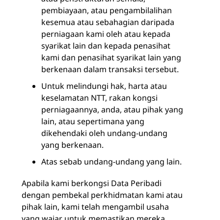
pembiayaan, atau pengambilalihan
kesemua atau sebahagian daripada
perniagaan kami oleh atau kepada
syarikat lain dan kepada penasihat
kami dan penasihat syarikat lain yang
berkenaan dalam transaksi tersebut.
Untuk melindungi hak, harta atau
keselamatan NTT, rakan kongsi
perniagaannya, anda, atau pihak yang
lain, atau sepertimana yang
dikehendaki oleh undang-undang
yang berkenaan.
Atas sebab undang-undang yang lain.
Apabila kami berkongsi Data Peribadi
dengan pembekal perkhidmatan kami atau
pihak lain, kami telah mengambil usaha
yang wajar untuk memastikan mereka