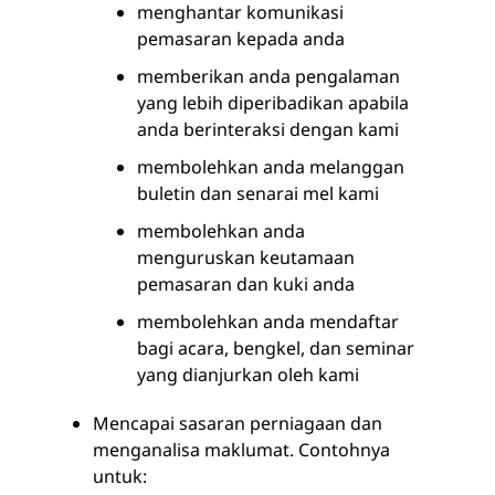
menghantar komunikasi
pemasaran kepada anda
memberikan anda pengalaman
yang lebih diperibadikan apabila
anda berinteraksi dengan kami
membolehkan anda melanggan
buletin dan senarai mel kami
membolehkan anda
menguruskan keutamaan
pemasaran dan kuki anda
membolehkan anda mendaftar
bagi acara, bengkel, dan seminar
yang dianjurkan oleh kami
Mencapai sasaran perniagaan dan
menganalisa maklumat. Contohnya
untuk: