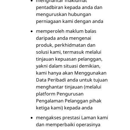
menghantar maklumat
pentadbiran kepada anda dan
menguruskan hubungan
perniagaan kami dengan anda
memperoleh maklum balas
daripada anda mengenai
produk, perkhidmatan dan
solusi kami, termasuk melalui
tinjauan kepuasan pelanggan,
yakni dalam situasi demikian,
kami hanya akan Menggunakan
Data Peribadi anda untuk tujuan
menghantar tinjauan (melalui
platform Pengurusan
Pengalaman Pelanggan pihak
ketiga kami) kepada anda
mengakses prestasi Laman kami
dan memperbaiki operasinya