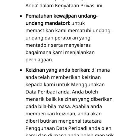
Anda’ dalam Kenyataan Privasi ini.
Pematuhan kewajipan undang-
undang mandatori:
untuk
memastikan kami mematuhi undang-
undang dan peraturan yang
mentadbir serta menyelaras
bagaimana kami menjalankan
perniagaan.
Keizinan yang anda berikan:
di mana
anda telah memberikan keizinan
kepada kami untuk Menggunakan
Data Peribadi anda. Anda boleh
menarik balik keizinan yang diberikan
pada bila-bila masa. Apabila anda
memberikan keizinan, anda akan
diberi butiran mengenai tatacara
Penggunaan Data Peribadi anda oleh
kami dan di mana anda boleh menarik