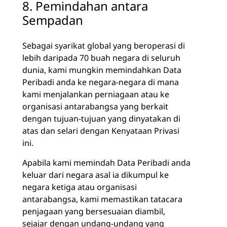
8. Pemindahan antara
Sempadan
Sebagai syarikat global yang beroperasi di
lebih daripada 70 buah negara di seluruh
dunia, kami mungkin memindahkan Data
Peribadi anda ke negara-negara di mana
kami menjalankan perniagaan atau ke
organisasi antarabangsa yang berkait
dengan tujuan-tujuan yang dinyatakan di
atas dan selari dengan Kenyataan Privasi
ini.
Apabila kami memindah Data Peribadi anda
keluar dari negara asal ia dikumpul ke
negara ketiga atau organisasi
antarabangsa, kami memastikan tatacara
penjagaan yang bersesuaian diambil,
sejajar dengan undang-undang yang